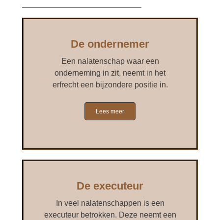
OVER JEROEN PEET
Het vermogen
Onterfd
De kinderen
De som ineens
De ondernemer
CONTACT
De legitieme portie
Een nalatenschap waar een
onderneming in zit, neemt in het
Wilsrechten
erfrecht een bijzondere positie in.
Legaten
Lees meer
Goede doelen
De executeur
In veel nalatenschappen is een
executeur betrokken. Deze neemt een